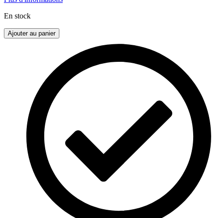
En stock
quantité
Ajouter au panier
de
Gazon
artificiel
Charm
reste
6,8m²