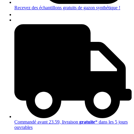
Recevez des échantillons gratuits de gazon synthétique !
NL
FR
Commandé avant 23.59, livraison
gratuite
* dans les 5 jours
ouvrables