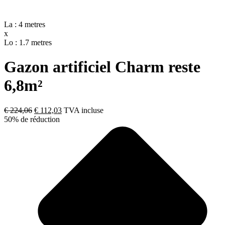
La : 4 metres
x
Lo : 1.7 metres
Gazon artificiel Charm reste
6,8m²
Le
Le
€
224,06
€
112,03
TVA incluse
prix
prix
50% de réduction
initial
actuel
était :
est :
€ 224,06.
€ 112,03.