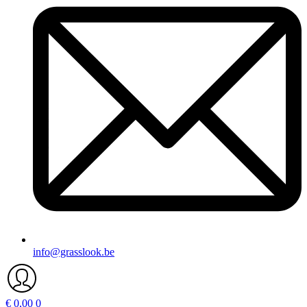
info@grasslook.be
€
0,00
0