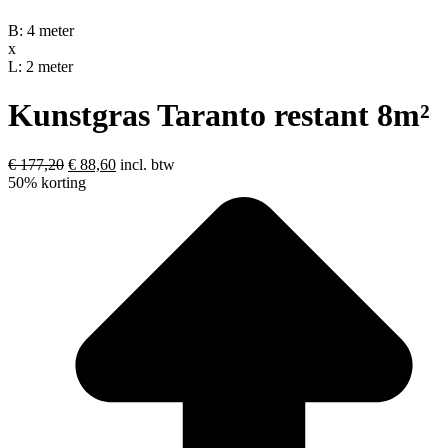
B: 4 meter
x
L: 2 meter
Kunstgras Taranto restant 8m²
Oorspronkelijke
Huidige
€
177,20
€
88,60
incl. btw
prijs
prijs
50% korting
was:
is:
€ 177,20.
€ 88,60.