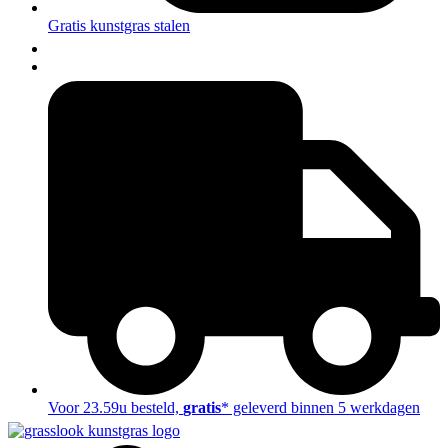
Gratis kunstgras stalen
NL
FR
Voor 23.59u besteld,
gratis
* geleverd binnen 5 werkdagen